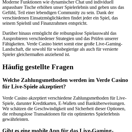
Moderne Funktionen wie dynamischer Chat und individuell
anpassbare Tische erhöhen unser Spielerlebnis und geben uns das
Gefühl, Teil einer lebendigen Community zu sein. Dank der
verschiedenen Einsatzmöglichkeiten findet jeder ein Spiel, das
seinem Spielstil und Finanzrahmen entspricht.
Darüber hinaus ermöglicht die reibungslose Spielauswahl das
Ausprobieren verschiedener Strategien und das Prüfen unserer
Fähigkeiten. Verde Casino bietet somit eine große Live-Gaming-
Landschaft, die sowohl für wissbegierige als auch für versierte
Spieler gleichermaßen anziehend ist.
Häufig gestellte Fragen
Welche Zahlungsmethoden werden im Verde Casino
für Live-Spiele akzeptiert?
Verde Casino akzeptiert verschiedene Zahlungsmethoden für Live-
Spiele, darunter Kreditkarten, E-Wallets und Banküberweisungen.
Wir schätzen die Geschwindigkeit und Sicherheit dieser Optionen,
die reibungslose Transaktionen für ein optimiertes Spielerlebnis
gewährleisten.
Gibt es eine mobile App für das Live-Gaming-