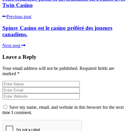
Twin Casino
Previous post
Spinsy Casino est le casino préféré des joueurs
canadiens.
Next post
Leave a Reply
Your email address will not be published.
Required fields are
marked
*
Save my name, email, and website in this browser for the next
time I comment.