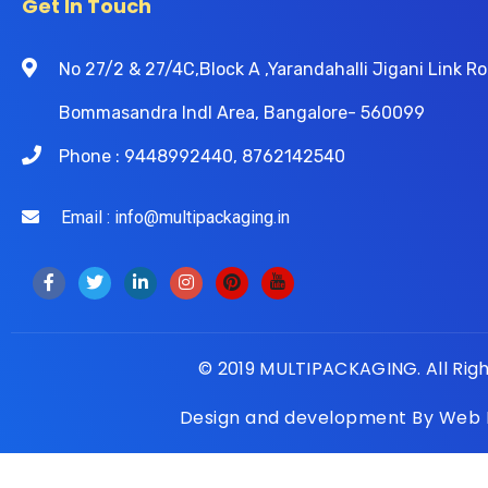
Get In Touch
No 27/2 & 27/4C,Block A ,Yarandahalli Jigani Link 
Bommasandra Indl Area, Bangalore- 560099
Phone : 9448992440, 8762142540
Email : info@multipackaging.in
© 2019 MULTIPACKAGING. All Rig
Design and development By
Web D