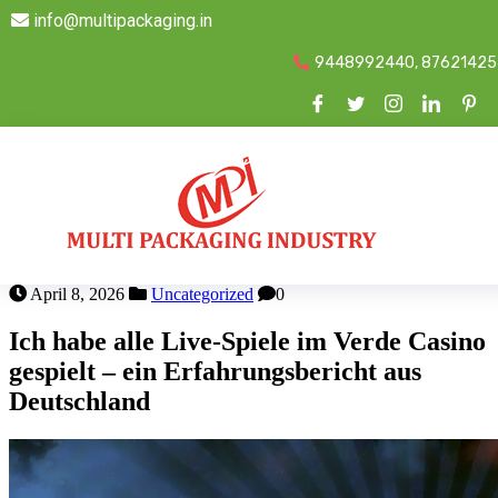
info@multipackaging.in
9448992440, 87621425
April 8, 2026
Uncategorized
0
Ich habe alle Live-Spiele im Verde Casino
gespielt – ein Erfahrungsbericht aus
Deutschland