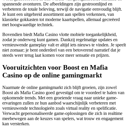
spannende avonturen. De afbeeldingen zijn gestroomlijnd en
verbeteren de totale beleving, terwijl de navigatie eenvoudig blijft.
Je kunt een uitgebreid assortiment aan spellen verkennen, van
klassieke gokkasten tot moderne kaartspellen, allemaal gecreëerd
met hoogwaardige techniek.
Bovendien biedt Mafia Casino vlotte mobiele toegankelijkheid,
zodat je onderweg kunt gamen. Dankzij regelmatige updates en
vernieuwende gameplay valt er altijd iets nieuws te vinden. Je speelt
niet zomaar; je bent onderdeel van een betoverend narratief dat je
steeds weer terug laat komen voor meer sensatie en prijzen.
Vooruitzichten voor Boost en Mafia
Casino op de online gamingmarkt
Naarmate de online gamingmarkt zich blijft groeien, zijn zowel
Boost als Mafia Casino goed gevestigd om te voordeel te halen van
opkomende trends. Met een groeiende vraag naar unieke game-
ervaringen zullen ze hun aanbod waarschijnlijk verbeteren met
vernieuwende technologieën zoals virtual reality en spelificatie.
Verwacht gepersonaliseerde game-oplossingen die zich in realtime
meebewegen aan de keuzes van spelers, wat trouw en engagement
kan versterken.