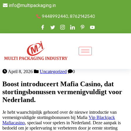
info@multipackaging.in
9448992440, 8762142540
April 8, 2026
Uncategorized
0
Boost introduceert Mafia Casino, dat
stortingsbonussen vermenigvuldigt voor
Nederland.
Je hebt waarschijnlijk gehoord over de nieuwe introductie van
vermenigvuldigde stortingsbonussen bij Mafia
Vip Blackjack
Mafiacasino
, speciaal voor spelers in Nederland. Deze aanpak is
bedoeld om je spelervaring te verbeteren door je eerste storting