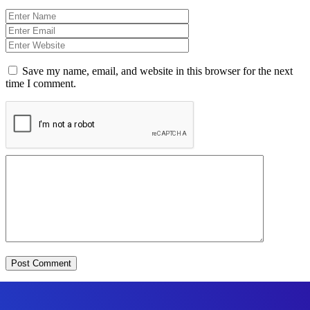
Save my name, email, and website in this browser for the next
time I comment.