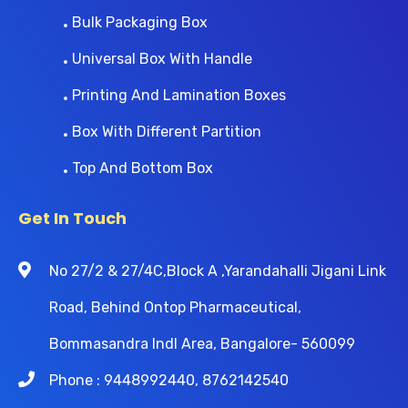
Bulk Packaging Box
Universal Box With Handle
Printing And Lamination Boxes
Box With Different Partition
Top And Bottom Box
Get In Touch
No 27/2 & 27/4C,Block A ,Yarandahalli Jigani Link
Road, Behind Ontop Pharmaceutical,
Bommasandra Indl Area, Bangalore- 560099
Phone : 9448992440, 8762142540