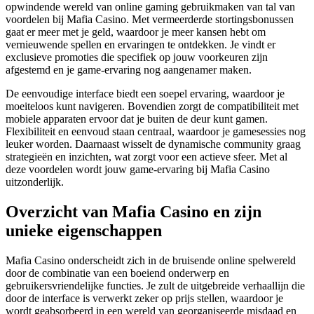
opwindende wereld van online gaming gebruikmaken van tal van
voordelen bij Mafia Casino. Met vermeerderde stortingsbonussen
gaat er meer met je geld, waardoor je meer kansen hebt om
vernieuwende spellen en ervaringen te ontdekken. Je vindt er
exclusieve promoties die specifiek op jouw voorkeuren zijn
afgestemd en je game-ervaring nog aangenamer maken.
De eenvoudige interface biedt een soepel ervaring, waardoor je
moeiteloos kunt navigeren. Bovendien zorgt de compatibiliteit met
mobiele apparaten ervoor dat je buiten de deur kunt gamen.
Flexibiliteit en eenvoud staan centraal, waardoor je gamesessies nog
leuker worden. Daarnaast wisselt de dynamische community graag
strategieën en inzichten, wat zorgt voor een actieve sfeer. Met al
deze voordelen wordt jouw game-ervaring bij Mafia Casino
uitzonderlijk.
Overzicht van Mafia Casino en zijn
unieke eigenschappen
Mafia Casino onderscheidt zich in de bruisende online spelwereld
door de combinatie van een boeiend onderwerp en
gebruikersvriendelijke functies. Je zult de uitgebreide verhaallijn die
door de interface is verwerkt zeker op prijs stellen, waardoor je
wordt geabsorbeerd in een wereld van georganiseerde misdaad en