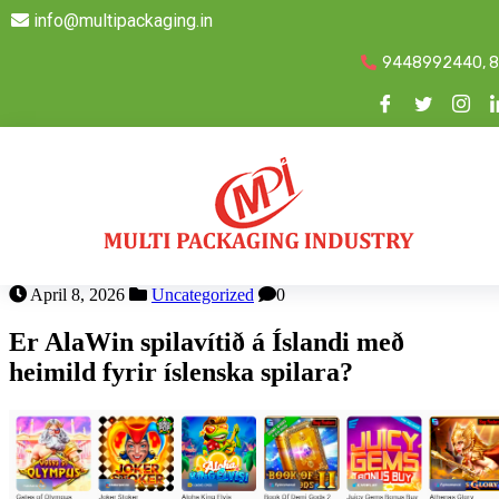
info@multipackaging.in
9448992440, 
April 8, 2026
Uncategorized
0
Er AlaWin spilavítið á Íslandi með
heimild fyrir íslenska spilara?