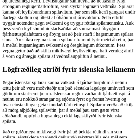
og áreiðanlegt kerfi. Leyfisútgáfur sannreyna að netkasínó fylgi
ströngum reglugerðarkröfum, sem styrkir lögmæti veðmála. Spilarar
kanna oft leyfisbundnum spilavítum, þar sem slík kerfi gangast undir
ítarlega skoðun og úttekt af óháðum stjórnvöldum. Þetta eftirlit
tryggir notendur gegn sviksemi og tryggir réttlát spilamennsku. Auk
þess verða leyfisbundnir starfsaðilar að samræmast ábyrgum
fjárhættuspilaháttum og ábyrgjast að þeir starfi í hagsmunum spilara
sinna. Án slíkra reglna standa spilarar frammi fyrir meiri áhættu, þar
á meðal hugsanlegum sviksemi og óreglulegum útkomum. Þess
vegna getur það að skilja mikilvægi leyfisveitinga haft veruleg áhrif
á vörn og ánægju spilara af veðmálaupplifun á netinu.
Lögfræðileg atriði fyrir íslenska leikmenn
Þegar íslenskir spilarar kanna valkosti á fjárhættuspilum á netinu
ættu þeir að vera meðvitaðir um það sérstaka lagalega umhverfi sem
gildir um starfsemi þeirra. Íslenskar reglur varðandi fjárhættuspil á
netinu eru nokkuð strangar og stjórna fyrst og fremst hvernig og
hvar einstaklingar geta stundað fjárhættuspil. Spilarar verða að skilja
að mörg alþjóðleg spilavítin, þar á meðal þau sem gætu virst
aðlaðandi, uppfylla hugsanlega ekki lagaskilyrði fyrir íslenska
spilara.
Það er gríðarlega mikilvægt fyrir þá að þekkja réttindi sín sem
spilara, sérstaklega varðandi deilur við rekstraraðila eða mál sem