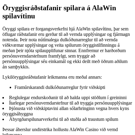
Öryggisráðstafanir spilara á AlaWin
spilavítinu
Öryggi spilara er forgangsverkefni hjá AlaWin spilavítinu, þar sem
öflugar ráðstafanir eru gerðar til að vernda upplýsingar og fjármagn
notenda. Þeir nota nútímalega dulkóðunarreglur til að vernda
viðkvæmar upplýsingar og veita spilurum öryggistilfinningu á
meðan þeir njóta spilaupplifunar sinnar. Ennfremur er harðorðum
persónuverndarstefnum framfylgt, sem tryggir að
persónuupplýsingar séu einkamál og ekki deilt með öðrum aðilum
án samþykkis.
Lykilöryggisráðstafanir leikmanna eru meðal annars:
Framúrskarandi dulkóðunarreglur fyrir viðskipti
Reglulegar endurskoðanir til að halda uppi stöðlum í greininni
Ítarlegar persónuverndarstefnur til að tryggja persónuupplýsingar
Þjónusta við viðskiptavini allan sólarhringinn vegna hvers kyns
öryggisáhyggna
Ábyrgðarspilunarverkefni til að stuðla að traustum spilum
Þessar áherslur undirstrika hollustu AlaWin Casino við vernd
leikmanna.