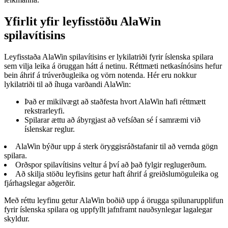
Yfirlit yfir leyfisstöðu AlaWin
spilavítisins
Leyfisstaða AlaWin spilavítisins er lykilatriði fyrir íslenska spilara
sem vilja leika á öruggan hátt á netinu. Réttmæti netkasínósins hefur
bein áhrif á trúverðugleika og vörn notenda. Hér eru nokkur
lykilatriði til að íhuga varðandi AlaWin:
Það er mikilvægt að staðfesta hvort AlaWin hafi réttmætt
rekstrarleyfi.
Spilarar ættu að ábyrgjast að vefsíðan sé í samræmi við
íslenskar reglur.
AlaWin býður upp á sterk öryggisráðstafanir til að vernda gögn
spilara.
Orðspor spilavítisins veltur á því að það fylgir reglugerðum.
Að skilja stöðu leyfisins getur haft áhrif á greiðslumöguleika og
fjárhagslegar aðgerðir.
Með réttu leyfinu getur AlaWin boðið upp á örugga spilunarupplifun
fyrir íslenska spilara og uppfyllt jafnframt nauðsynlegar lagalegar
skyldur.