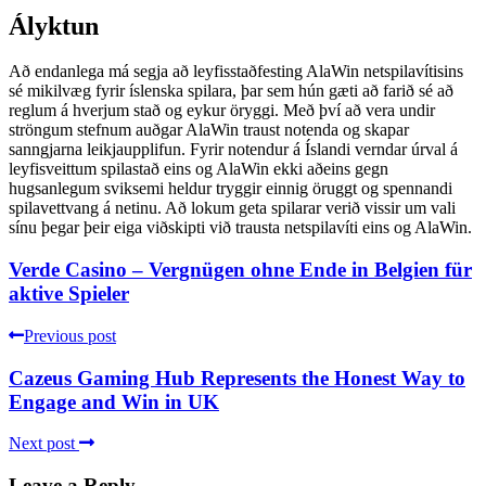
Ályktun
Að endanlega má segja að leyfisstaðfesting AlaWin netspilavítisins
sé mikilvæg fyrir íslenska spilara, þar sem hún gæti að farið sé að
reglum á hverjum stað og eykur öryggi. Með því að vera undir
ströngum stefnum auðgar AlaWin traust notenda og skapar
sanngjarna leikjaupplifun. Fyrir notendur á Íslandi verndar úrval á
leyfisveittum spilastað eins og AlaWin ekki aðeins gegn
hugsanlegum sviksemi heldur tryggir einnig öruggt og spennandi
spilavettvang á netinu. Að lokum geta spilarar verið vissir um vali
sínu þegar þeir eiga viðskipti við trausta netspilavíti eins og AlaWin.
Verde Casino – Vergnügen ohne Ende in Belgien für
aktive Spieler
Previous post
Cazeus Gaming Hub Represents the Honest Way to
Engage and Win in UK
Next post
Leave a Reply