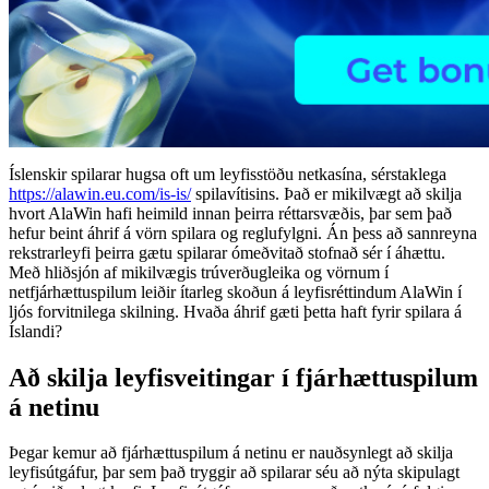
Íslenskir spilarar hugsa oft um leyfisstöðu netkasína, sérstaklega
https://alawin.eu.com/is-is/
spilavítisins. Það er mikilvægt að skilja
hvort AlaWin hafi heimild innan þeirra réttarsvæðis, þar sem það
hefur beint áhrif á vörn spilara og reglufylgni. Án þess að sannreyna
rekstrarleyfi þeirra gætu spilarar ómeðvitað stofnað sér í áhættu.
Með hliðsjón af mikilvægis trúverðugleika og vörnum í
netfjárhættuspilum leiðir ítarleg skoðun á leyfisréttindum AlaWin í
ljós forvitnilega skilning. Hvaða áhrif gæti þetta haft fyrir spilara á
Íslandi?
Að skilja leyfisveitingar í fjárhættuspilum
á netinu
Þegar kemur að fjárhættuspilum á netinu er nauðsynlegt að skilja
leyfisútgáfur, þar sem það tryggir að spilarar séu að nýta skipulagt