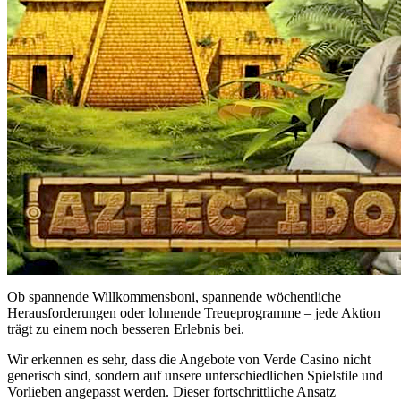
Ob spannende Willkommensboni, spannende wöchentliche
Herausforderungen oder lohnende Treueprogramme – jede Aktion
trägt zu einem noch besseren Erlebnis bei.
Wir erkennen es sehr, dass die Angebote von Verde Casino nicht
generisch sind, sondern auf unsere unterschiedlichen Spielstile und
Vorlieben angepasst werden. Dieser fortschrittliche Ansatz