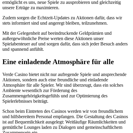
ermöglicht es uns, neue Spiele zu ausprobieren und gleichzeitig
unsere Erträge zu maximieren.
Zudem sorgen die Echtzeit-Updates zu Aktionen dafür, dass wir
stets informiert sind und angeregt bleiben, teilzunehmen.
Mit der Gelegenheit auf beeindruckende Geldprämien und
außergewöhnliche Preise werten diese Aktionen unser
Spielabenteuer auf und sorgen dafür, dass sich jeder Besuch anders
und spannend anfühlt.
Eine einladende Atmosphäre für alle
Verde Casino bietet nicht nur aufregende Spiele und ansprechende
Aktionen, sondern auch eine freundliche und einladende
Atmosphäre für alle Spieler. Wir sind überzeugt, dass ein solches
Ambiente wesentlich zur Förderung des
Zusammengehörigkeitsgefühls und zur Optimierung des
Spielerlebnisses beiträgt.
Schon beim Eintreten des Casinos werden wir von freundlichem
und hilfsbereitem Personal empfangen. Die Gestaltung des Casinos
ist auf Bequemlichkeit ausgelegt: Weitläufige Räumlichkeiten und
gemütliche Lounges laden zu Dialogen und gemeinschaftlichem
Zusammensein ein.