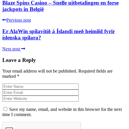
Blaze Spins Casino – Snelle uitbetalingen en forse
jackpots in België
Previous post
Er AlaWin spilavítið á Íslandi með heimild fyrir
íslenska spilara?
Next post
Leave a Reply
Your email address will not be published.
Required fields are
marked
*
Save my name, email, and website in this browser for the next
time I comment.