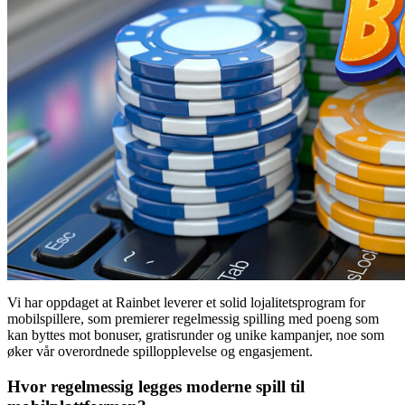
Vi har oppdaget at Rainbet leverer et solid lojalitetsprogram for
mobilspillere, som premierer regelmessig spilling med poeng som
kan byttes mot bonuser, gratisrunder og unike kampanjer, noe som
øker vår overordnede spillopplevelse og engasjement.
Hvor regelmessig legges moderne spill til