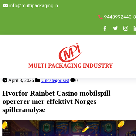
info@multipackaging.in
9448992440, 
April 8, 2026
Uncategorized
0
Hvorfor Rainbet Casino mobilspill
opererer mer effektivt Norges
spilleranalyse