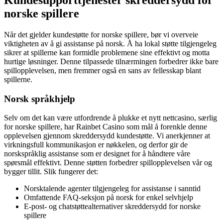
Kundesupporttjenester skreddersydd for
norske spillere
Når det gjelder kundestøtte for norske spillere, bør vi overveie
viktigheten av å gi assistanse på norsk. Å ha lokal støtte tilgjengeleg
sikrer at spillerne kan formidle problemene sine effektivt og motta
hurtige løsninger. Denne tilpassede tilnærmingen forbedrer ikke bare
spillopplevelsen, men fremmer også en sans av fellesskap blant
spillerne.
Norsk språkhjelp
Selv om det kan være utfordrende å plukke et nytt nettcasino, særlig
for norske spillere, har Rainbet Casino som mål å forenkle denne
opplevelsen gjennom skreddersydd kundestøtte. Vi anerkjenner at
virkningsfull kommunikasjon er nøkkelen, og derfor gir de
norskspråklig assistanse som er designet for å håndtere våre
spørsmål effektivt. Denne støtten forbedrer spillopplevelsen vår og
bygger tillit. Slik fungerer det:
Norsktalende agenter tilgjengeleg for assistanse i sanntid
Omfattende FAQ-seksjon på norsk for enkel selvhjelp
E-post- og chatstøttealternativer skreddersydd for norske
spillere