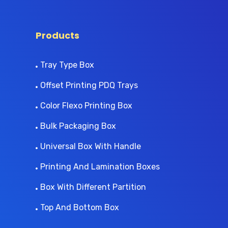
Products
Tray Type Box
Offset Printing PDQ Trays
Color Flexo Printing Box
Bulk Packaging Box
Universal Box With Handle
Printing And Lamination Boxes
Box With Different Partition
Top And Bottom Box