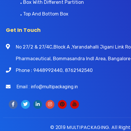
Box With Different Partition
Top And Bottom Box
Get In Touch
No 27/2 & 27/4C,Block A ,Yarandahalli Jigani Link R
Pharmaceutical, Bommasandra Indl Area, Bangalor
Phone : 9448992440, 8762142540
Email : info@multipackaging.in
© 2019 MULTIPACKAGING. All Righ