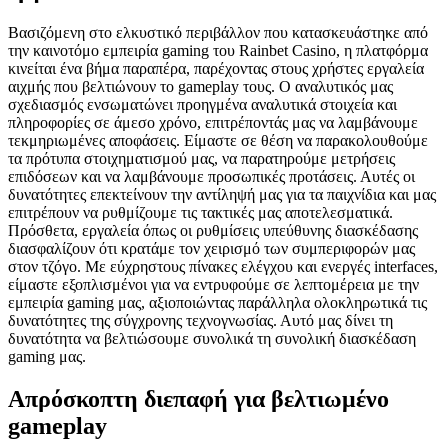
Βασιζόμενη στο ελκυστικό περιβάλλον που κατασκευάστηκε από
την καινοτόμο εμπειρία gaming του Rainbet Casino, η πλατφόρμα
κινείται ένα βήμα παραπέρα, παρέχοντας στους χρήστες εργαλεία
αιχμής που βελτιώνουν το gameplay τους. Ο αναλυτικός μας
σχεδιασμός ενσωματώνει προηγμένα αναλυτικά στοιχεία και
πληροφορίες σε άμεσο χρόνο, επιτρέποντάς μας να λαμβάνουμε
τεκμηριωμένες αποφάσεις. Είμαστε σε θέση να παρακολουθούμε
τα πρότυπα στοιχηματισμού μας, να παρατηρούμε μετρήσεις
επιδόσεων και να λαμβάνουμε προσωπικές προτάσεις. Αυτές οι
δυνατότητες επεκτείνουν την αντίληψή μας για τα παιχνίδια και μας
επιτρέπουν να ρυθμίζουμε τις τακτικές μας αποτελεσματικά.
Πρόσθετα, εργαλεία όπως οι ρυθμίσεις υπεύθυνης διασκέδασης
διασφαλίζουν ότι κρατάμε τον χειρισμό των συμπεριφορών μας
στον τζόγο. Με εύχρηστους πίνακες ελέγχου και ενεργές interfaces,
είμαστε εξοπλισμένοι για να εντρυφούμε σε λεπτομέρεια με την
εμπειρία gaming μας, αξιοποιώντας παράλληλα ολοκληρωτικά τις
δυνατότητες της σύγχρονης τεχνογνωσίας. Αυτό μας δίνει τη
δυνατότητα να βελτιώσουμε συνολικά τη συνολική διασκέδαση
gaming μας.
Απρόσκοπτη διεπαφή για βελτιωμένο
gameplay