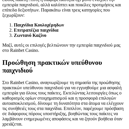
εμπειρία παιχνιδιού, αλλά καλύπτει και ποικίλες προτιμήσεις και
επίπεδα δεξιοτήτων. Παρακάτω είναι τρεις κατηγορίες που
ξεχωρίζουν:
Παιχνίδια Κουλοχέρηδων
Επιτραπέζια παιχνίδια
Ζωντανό Καζίνο
Μαζί, αυτές οι επιλογές βελτιώνουν την εμπειρία παιχνιδιού μας
στο Rainbet Casino.
Προώθηση πρακτικών υπεύθυνου
παιχνιδιού
Στο Rainbet Casino, αναγνωρίζουμε τη σημασία της προώθησης
πρακτικών υπεύθυνου παιχνιδιού για να εγγυηθούμε μια ασφαλή
εμπειρία για όλους τους παίκτες. Εκτελώντας λειτουργίες όπως ο
καθορισμός ορίων στοιχηματισμού και η προσφορά επιλογών
αυτοαποκλεισμού, δίνουμε τη δυνατότητα στα άτομα να ελέγχουν
τις συνήθειές τους στα παιχνίδια. Επιπλέον, παρέχουμε πρόσβαση
σε διάφορους πόρους υποστήριξης, βοηθώντας τους παίκτες να
λαμβάνουν ενημερωμένες αποφάσεις και να ζητούν βοήθεια όταν
χρειάζεται.