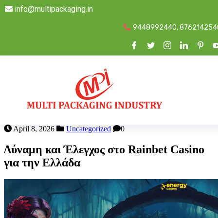
info@multipackaging.in
9448992440, 876214254
April 8, 2026
Uncategorized
0
Δύναμη και Έλεγχος στο Rainbet Casino
για την Ελλάδα