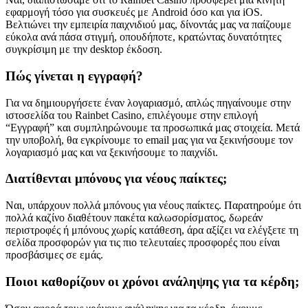
εφαρμογή τόσο για συσκευές με Android όσο και για iOS.
Βελτιώνει την εμπειρία παιχνιδιού μας, δίνοντάς μας να παίζουμε
εύκολα ανά πάσα στιγμή, οπουδήποτε, κρατώντας δυνατότητες
συγκρίσιμη με την desktop έκδοση.
Πώς γίνεται η εγγραφή?
Για να δημιουργήσετε έναν λογαριασμό, απλώς πηγαίνουμε στην
ιστοσελίδα του Rainbet Casino, επιλέγουμε στην επιλογή
“Εγγραφή” και συμπληρώνουμε τα προσωπικά μας στοιχεία. Μετά
την υποβολή, θα εγκρίνουμε το email μας για να ξεκινήσουμε τον
λογαριασμό μας και να ξεκινήσουμε το παιχνίδι.
Διατίθενται μπόνους για νέους παίκτες;
Ναι, υπάρχουν πολλά μπόνους για νέους παίκτες. Παρατηρούμε ότι
πολλά καζίνο διαθέτουν πακέτα καλωσορίσματος, δωρεάν
περιστροφές ή μπόνους χωρίς κατάθεση, άρα αξίζει να ελέγξετε τη
σελίδα προσφορών για τις πιο τελευταίες προσφορές που είναι
προσβάσιμες σε εμάς.
Ποιοι καθορίζουν οι χρόνοι ανάληψης για τα κέρδη;